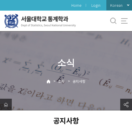
바
Korean
Home
Login
로
가
기
메
뉴
소식
>
>
소식
공지사항
공지사항