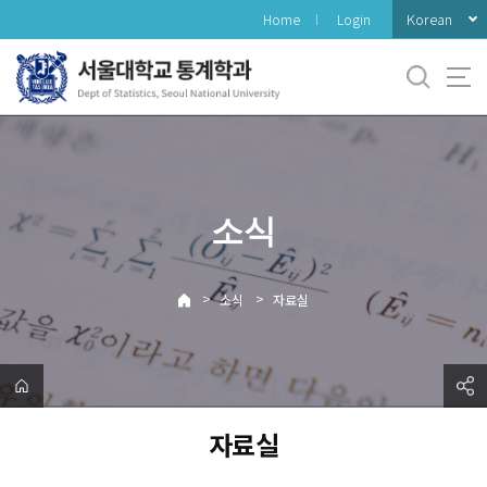
바
Korean
Home
Login
로
가
기
메
뉴
소식
>
>
소식
자료실
자료실