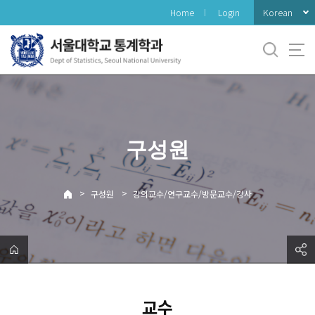
바
Korean
Home
Login
로
가
기
메
뉴
구성원
>
>
구성원
강의교수/연구교수/방문교수/강사
교수